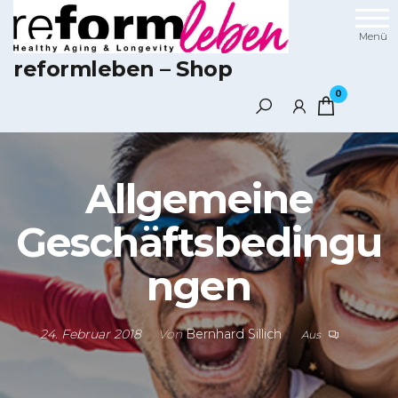
Zum
Inhalt
Menü
springen
reformleben – Shop
0
Allgemeine
Geschäftsbedingu
ngen
24. Februar 2018
Von
Bernhard Sillich
Aus